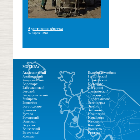
Адаптивная вёрстка
06 апреля 2018
МОСКВА:
Академический
Выхино-Жулебино
Алексеевский
Гагаринский
Алтуфьевский
Головинский
Аэропорт
Гольяново
Бабушкинский
Дегунино
Беговой
Дмитровский
Бескудниковский
Донской
Бибирево
Дорогомилово
Бирюлёво
Зеленоград
Богородское
Зюзино
Братеево
Зябликово
Бутово
Ивановское
Бутырский
Измайлово
Вешняки
Калошино
Внуково
Капотня
Войковский
Коньково
Восточный
Коптево
Ясенево