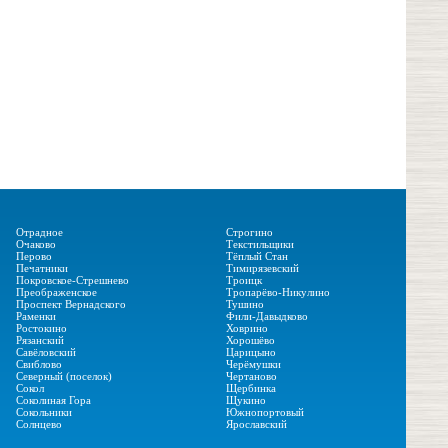
Отрадное
Строгино
Очаково
Текстильщики
Перово
Тёплый Стан
Печатники
Тимирязевский
Покровское-Стрешнево
Троицк
Преображенское
Тропарёво-Никулино
Проспект Вернадского
Тушино
Раменки
Фили-Давыдково
Ростокино
Ховрино
Рязанский
Хорошёво
Савёловский
Царицыно
Свиблово
Черёмушки
Северный (поселок)
Чертаново
Сокол
Щербинка
Соколиная Гора
Щукино
Сокольники
Южнопортовый
Солнцево
Ярославский