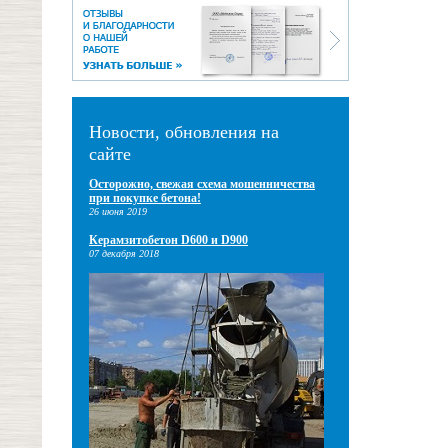
Новости, обновления на
сайте
Осторожно, свежая схема мошенничества
при покупке бетона!
26 июня 2019
Керамзитобетон D600 и D900
07 декабря 2018