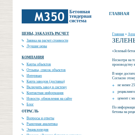
Бетонная
ГЛАВНАЯ
тендерная
система
ЦЕНЫ, ЗАКАЗАТЬ РАСЧЕТ
Главная
»
Архи
ЗЕЛЕН
Заявка на расчет стоимости
Лучшие цены
«Зеленый бетон
КОМПАНИЯ
Несмотря на то
Карты объектов
производству 
Отзывы, список объектов
В мире достат
Интервью
Согласно этому
Карта заводов (доставка)
не менее 2
Включить завод в систему
рециклинго
Контактная информация
цемент с м
Новости, обновления на сайте
Блог
По информации
ОТРАСЛЬ
бетоны на рец
Вопросы и ответы
Рыночная аналитика
Энциклопедия