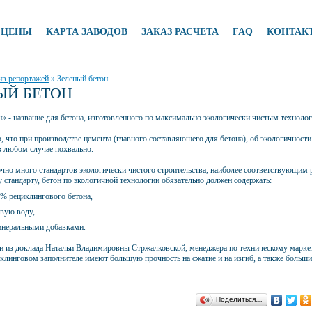
ЦЕНЫ
КАРТА ЗАВОДОВ
ЗАКАЗ РАСЧЕТА
FAQ
КОНТАК
в репортажей
»
Зеленый бетон
ЫЙ БЕТОН
» - название для бетона, изготовленного по максимально экологически чистым техноло
, что при производстве цемента (главного составляющего для бетона), об экологичност
в любом случае похвально.
очно много стандартов экологически чистого строительства, наиболее соответствующим
 стандарту, бетон по экологичной технологии обязательно должен содержать:
5% рециклингового бетона,
вую воду,
инеральными добавками.
 из доклада Натальи Владимировны Стржалковской, менеджера по техническому маркет
иклинговом заполнителе имеют большую прочность на сжатие и на изгиб, а также больш
Поделиться…