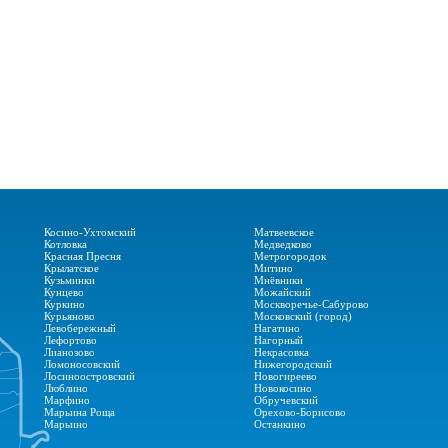
Косино-Ухтомский
Матвеевское
Котловка
Медведково
Красная Пресня
Метрогородок
Крылатское
Митино
Кузьминки
Мнёвники
Кунцево
Можайский
Куркино
Москворечье-Сабурово
Курьяново
Московский (город)
Левобережный
Нагатино
Лефортово
Нагорный
Лианозово
Некрасовка
Ломоносовский
Нижегородский
Лосиноостровский
Новогиреево
Люблино
Новокосино
Марфино
Обручевский
Марьина Роща
Орехово-Борисово
Марьино
Останкино