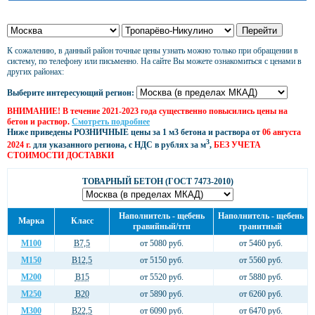
К сожалению, в данный район точные цены узнать можно только при обращении в
систему, по телефону или письменно. На сайте Вы можете ознакомиться с ценами в
других районах:
Выберите интересующий регион:
ВНИМАНИЕ! В течение 2021-2023 года существенно повысились цены на
бетон и раствор.
Смотреть подробнее
Ниже приведены РОЗНИЧНЫЕ цены за 1 м3 бетона и раствора от
06 августа
3
2024 г.
для указанного региона, с НДС в рублях за м
,
БЕЗ УЧЕТА
СТОИМОСТИ ДОСТАВКИ
ТОВАРНЫЙ БЕТОН (ГОСТ 7473-2010)
Наполнитель - щебень
Наполнитель - щебень
Марка
Класс
гравийный/тгп
гранитный
М100
В7,5
от 5080 руб.
от 5460 руб.
М150
В12,5
от 5150 руб.
от 5560 руб.
М200
В15
от 5520 руб.
от 5880 руб.
М250
В20
от 5890 руб.
от 6260 руб.
М300
В22,5
от 6090 руб.
от 6470 руб.