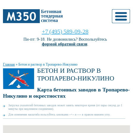
Бетонная
тендерная
система
+7 (495) 589-09-28
Пн-пт: 9-18. Не дозвонились? Воспользуйтесь
формой обратной связи
.
Главная
»
Бетон и раствор в Тропарево-Никулино
БЕТОН И РАСТВОР В
ТРОПАРЕВО-НИКУЛИНО
Карта бетонных заводов в Тропарево-
Никулино и окрестностях
Загрузка указателей бетонных заводов может занять некоторое время (от пары секунд до 1
минуты при медленном соединении).
Для изменения масштаба пользуйтесь кнопками «+» и «-» в правом нижнем углу.