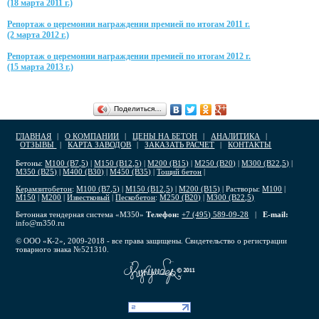
(18 марта 2011 г.)
Репортаж о церемонии награждении премией по итогам 2011 г.
(2 марта 2012 г.)
Репортаж о церемонии награждении премией по итогам 2012 г.
(15 марта 2013 г.)
Поделиться…
ГЛАВНАЯ
|
О КОМПАНИИ
|
ЦЕНЫ НА БЕТОН
|
АНАЛИТИКА
|
ОТЗЫВЫ
|
КАРТА ЗАВОДОВ
|
ЗАКАЗАТЬ РАСЧЕТ
|
КОНТАКТЫ
Бетоны:
М100 (В7,5)
|
М150 (В12,5)
|
М200 (В15)
|
М250 (В20)
|
М300 (В22,5)
|
М350 (В25)
|
М400 (В30)
|
М450 (В35)
|
Тощий бетон
|
Керамзитобетон
:
М100 (В7,5)
|
М150 (В12,5)
|
М200 (В15)
| Растворы:
М100
|
М150
|
М200
|
Известковый
|
Пескобетон
:
М250 (В20)
|
М300 (В22,5)
Бетонная тендерная система «М350»
Телефон:
+7 (495) 589-09-28
|
E-mail:
info@m350.ru
© ООО «К-2», 2009-2018 - все права защищены. Свидетельство о регистрации
товарного знака №521310.