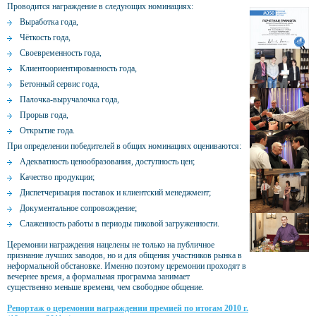
Проводится награждение в следующих номинациях:
Выработка года,
Чёткость года,
Своевременность года,
Клиентоориентированность года,
Бетонный сервис года,
Палочка-выручалочка года,
Прорыв года,
Открытие года.
При определении победителей в общих номинациях оцениваются:
Адекватность ценообразования, доступность цен;
Качество продукции;
Диспетчеризация поставок и клиентский менеджмент;
Документальное сопровождение;
Слаженность работы в периоды пиковой загруженности.
Церемонии награждения нацелены не только на публичное
признание лучших заводов, но и для общения участников рынка в
неформальной обстановке. Именно поэтому церемонии проходят в
вечернее время, а формальная программа занимает
существенно меньше времени, чем свободное общение.
Репортаж о церемонии награждении премией по итогам 2010 г.