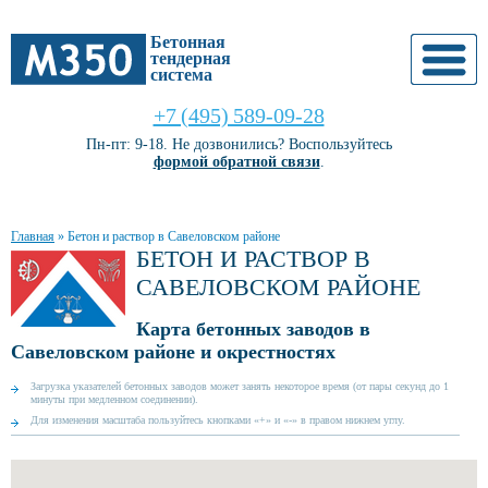
Бетонная
тендерная
система
+7 (495) 589-09-28
Пн-пт: 9-18. Не дозвонились? Воспользуйтесь
формой обратной связи
.
Главная
»
Бетон и раствор в Савеловском районе
БЕТОН И РАСТВОР В
САВЕЛОВСКОМ РАЙОНЕ
Карта бетонных заводов в
Савеловском районе и окрестностях
Загрузка указателей бетонных заводов может занять некоторое время (от пары секунд до 1
минуты при медленном соединении).
Для изменения масштаба пользуйтесь кнопками «+» и «-» в правом нижнем углу.