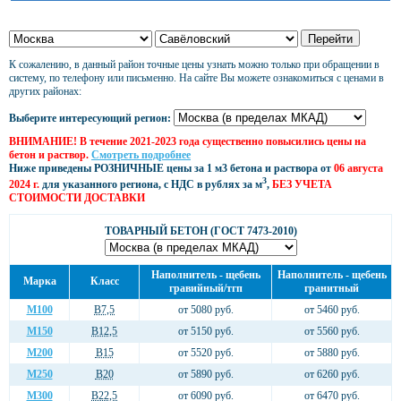
К сожалению, в данный район точные цены узнать можно только при обращении в
систему, по телефону или письменно. На сайте Вы можете ознакомиться с ценами в
других районах:
Выберите интересующий регион:
ВНИМАНИЕ! В течение 2021-2023 года существенно повысились цены на
бетон и раствор.
Смотреть подробнее
Ниже приведены РОЗНИЧНЫЕ цены за 1 м3 бетона и раствора от
06 августа
3
2024 г.
для указанного региона, с НДС в рублях за м
,
БЕЗ УЧЕТА
СТОИМОСТИ ДОСТАВКИ
ТОВАРНЫЙ БЕТОН (ГОСТ 7473-2010)
Наполнитель - щебень
Наполнитель - щебень
Марка
Класс
гравийный/тгп
гранитный
М100
В7,5
от 5080 руб.
от 5460 руб.
М150
В12,5
от 5150 руб.
от 5560 руб.
М200
В15
от 5520 руб.
от 5880 руб.
М250
В20
от 5890 руб.
от 6260 руб.
М300
В22,5
от 6090 руб.
от 6470 руб.