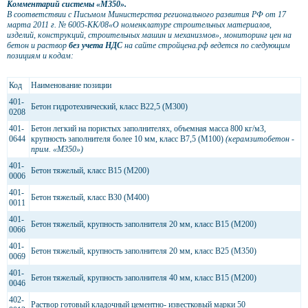
Комментарий системы «М350».
В соответствии с Письмом Министерства регионального развития РФ от 17
марта 2011 г. № 6005-КК/08«О номенклатуре строительных материалов,
изделий, конструкций, строительных машин и механизмов»,
мониторинг цен на
бетон и раствор
без учета НДС
на сайте
стройцена.рф
ведется по следующим
позициям и кодам:
Код
Наименование позиции
401-
Бетон гидротехнический, класс В22,5 (М300)
0208
401-
Бетон легкий на пористых заполнителях, объемная масса 800 кг/м3,
0644
крупность заполнителя более 10 мм, класс В7,5 (М100)
(керамзитобетон -
прим. «М350»)
401-
Бетон тяжелый, класс В15 (М200)
0006
401-
Бетон тяжелый, класс В30 (М400)
0011
401-
Бетон тяжелый, крупность заполнителя 20 мм, класс В15 (М200)
0066
401-
Бетон тяжелый, крупность заполнителя 20 мм, класс В25 (М350)
0069
401-
Бетон тяжелый, крупность заполнителя 40 мм, класс В15 (М200)
0046
402-
Раствор готовый кладочный цементно- известковый марки 50