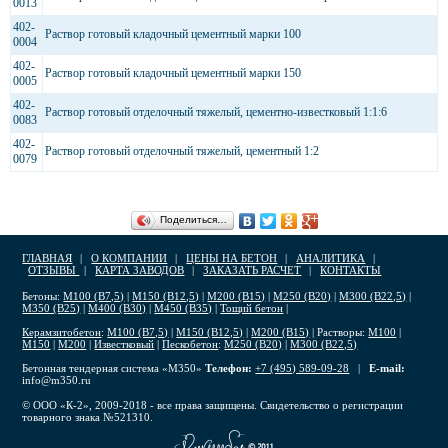
0013
402-
Раствор готовый кладочный цементный марки 100
0004
402-
Раствор готовый кладочный цементный марки 150
0005
402-
Раствор готовый отделочный тяжелый, цементно-известковый 1:1:6
0083
402-
Раствор готовый отделочный тяжелый, цементный 1:2
0079
Поделиться…
ГЛАВНАЯ
|
О КОМПАНИИ
|
ЦЕНЫ НА БЕТОН
|
АНАЛИТИКА
|
ОТЗЫВЫ
|
КАРТА ЗАВОДОВ
|
ЗАКАЗАТЬ РАСЧЕТ
|
КОНТАКТЫ
Бетоны:
М100 (В7,5)
|
М150 (В12,5)
|
М200 (В15)
|
М250 (В20)
|
М300 (В22,5)
|
М350 (В25)
|
М400 (В30)
|
М450 (В35)
|
Тощий бетон
|
Керамзитобетон
:
М100 (В7,5)
|
М150 (В12,5)
|
М200 (В15)
| Растворы:
М100
|
М150
|
М200
|
Известковый
|
Пескобетон
:
М250 (В20)
|
М300 (В22,5)
Бетонная тендерная система «М350»
Телефон:
+7 (495) 589-09-28
|
E-mail:
info@m350.ru
© ООО «К-2», 2009-2018 - все права защищены. Свидетельство о регистрации
товарного знака №521310.