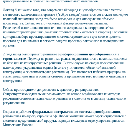
ценообразованию в промышленности строительных материалов.
Доклад был начат с того, что современный подход к ценообразованию с учётом
гигантского количества материалов ("всё до гвоздя") является советским наследием
плановой экономики, когда это было оправданно для определения объемов
производства. Сейчас же это - основной фактор торможения развития.
Решение об использовании того или иного материала в конструкции сейчас
принимает проектировщик (заказчик строительства - остается в стороне). Основные
критерии выбора проектировщиком системы строительства для своего проекта:
простота для понимания и легкость защиты проекта у заказчиков и проверяющих
органов.
2 года назад было принято
решение о реформировании ценообразования в
строительстве
. Переход на рыночные рельсы осуществляется с помощью системы
на базе цен на конструктивные решения. В этом случае на стадии проектирования
используется укрупненная оценка (в смете учитывается объем той или иной
конструкции, а ее стоимость уже рассчитана). Это позволяет избежать придирок на
этапе проектирования и оценить стоимость применения того или иного материала в
конструкции.
Сейчас производители допускаются к ценовому регулированию.
Существует законодательная возможность на основе опубликованных методик
рассчитать стоимость технического решения и включить ее в систему технического
регулирования.
Создана и работает
федеральная интерактивная система ценообразования
,
работающая по адресу стройцена.рф. Любая компания может зарегистрироваться в
системе и представить свой продукт, порядок вхождения отрегулирован приказом
Минрегиона России