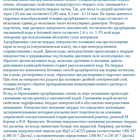
пленок, обладающих свойствами псевдоупругого твердого тела, уменьшается с
увеличением дисперсности твердых частиц. Так, для песка со средней крупностью
зерен 1,65 мм она составляет 0,285 мкм, 0,3 мм - 0,114 мкм. На зернах цемента и
гидратных новообразований толщина адсорбционного слоя воды составляет от
нескольких единиц до нескольких тысяч молекулярных диаметров. Нетрудно
подсчитать, зная удельную поверхность заполнителей, что количество адсорбционно
связываемой воды в бетонной смеси составляет 2-4 л, т.е. 1-3% всей воды
затворения при использовании абсолютно сухих материалов.
Адсорбционные слои на твердых поверхностях возникают как при поглощении
паров из воздуха (гигроскопическая влага), так и при непосредственном
соприкосновении с водой. Диполи воды, непосредственно прилегающие к твердым
поверхностям и удерживаемые под большим давлением поля молекулярных сил,
образуют прочносвязанную воду, несколько удаленные и связанные диполь-
дипольными взаимодействиями создают рыхлосвязанную воду. На твердых
поверхностях компонентов бетонных смесей адсорбируются как водные молекулы,
так и ионы, растворенные в воде, образуемые при растворении и гидролизе цемента.
При этом на поверхностях раздела фаз возникает двойной электрический слой,
толщина которого обратно пропорциональна концентрации ионного раствора и
меньше 0,01 мкм.
Вслед за образованием адсорбционных пленок по мере увлажнения происходит
смачивание частиц цемента и заполнителей водой. Смачивание водой является
свойством гидрофильных твердых поверхностей и обусловлено поверхностным
натяжением. Поверхностное натяжение твердых тел определяют косвенными
экспериментальными методами или вычисляют теоретически на основании
современной электростатической теории кристаллической решетки, развитой М.
Борном и Я.И. Френкелем. Величина поверхностного натяжения различных твердых
тел различна, но всегда значительно больше чем жидкостей. Например, расчетные
значения поверхностной энергии для МдО и СаСО3 равны соответственно 1300 107
и 380 10 7 Дж/см2, а экспериментально определенные 1200 Ю-7 и 230 10"7 Дж/см2.