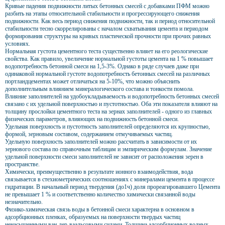
Кривые падения подвижности литых бетонных смесей с добавками ПФМ можно
разбить на этапы относительной стабильности и прогрессирующего снижения
подвижности. Как весь период снижения подвижности, так и период относительной
стабильности тесно скоррелированы с началом схватывания цемента и периодом
формирования структуры на кривых пластической прочности при прочих равных
условиях.
Нормальная густота цементного теста существенно влияет на его реологические
свойства. Как правило, увеличение нормальной густоты цемента на 1 % повышает
водопотребность бетонной смеси на 1,5-3%. Однако в ряде случаев даже при
одинаковой нормальной густоте водопотребность бетонных смесей на различных
портландцементах может отличаться на 5-10%, что можно объяснить
дополнительным влиянием минералогического состава и тонкости помола.
Влияние заполнителей на удобоукладываемость и водопотребность бетонных смесей
связано с их удельной поверхностью и пустотностью. Оба эти показателя влияют на
толщину прослойки цементного теста на зернах заполнителей - одного из главных
физических параметров, влияющих на подвижность бетонной смеси.
Удельная поверхность и пустотность заполнителей определяются их крупностью,
формой, зерновым составом, содержанием отмучиваемых частиц.
Удельную поверхность заполнителей можно рассчитать в зависимости от их
зернового состава по справочным таблицам и эмпирическим формулам. Значение
удельной поверхности смеси заполнителей не зависит от расположения зерен в
пространстве.
Химически, преимущественно в результате ионного взаимодействия, вода
связывается в стехиометрических соотношениях с минералами цемента в процессе
гидратации. В начальный период твердения (до1ч) доля прореагировавшего Цемента
не превышает 1 % и соответственно количество химически связанной воды
незначительно.
Физико-химическая связь воды в бетонной смеси характерна в основном в
адсорбционных пленках, образуемых на поверхности твердых частиц
ненасыщенными ван-дер-ваальсовыми силами. Толщина адсорбционных водных