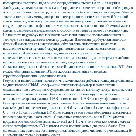
полукруглой головкой, падающего с определенной высоты и др. Для оценки
Удобоукладываемости жестких смесей предложено измерять энергию, необходимую
для их уплотнения, например, по мощности, потребляемой виброплощадкой. Можно
также использовать метод измерения электропроводности уплотняемой бетонной
смеси, замера динамики уплотнения по изменению уровня уплотняемой смеси в
сосуде, определения коэффициента уплотняемости как отношения объемной массы
смеси, уплотненной определенным способом, к ее теоретическому значению и др.
На показатели удобоукладываемости оказывают влияние продолжительность и
температура выдерживания смеси до укладки. Изменение удобоукладываемости
бетонной смеси при ее выдерживании обусловлено гидратацией цемента и
изменением коагуляционной структуры, поглощением воды заполнителями и ее
испарением. Изменение удобоукладываемости во времени зависит от
минералогического состава и тонкости помола цемента, вида и содержания добавок,
плотности и влажности заполнителей, водосодержания смеси.
Снижение подвижности бетонных смесей существенно зависит от значения В/Ц. Это
можно объяснить влиянием В/Ц на скорость гидратации и процессы
структурообразования цементного камня.
Результаты наших опытов показали, что комплексные добавки полифункциональных
модификаторов (ПФМ), содержащие суперпластификатор и замедлители
схватывания, во всех случаях существенно изменяют кинетику потери подвижности
литыми бетонными смесями. Наиболее сильное стабилизирующее действие
оказывают сахаросодержащие ПАВ, наименьшее - ПАВ лигносульфонатного типа.
Если при нормальной температуре в течение 30 мин с момента затворения литая
смесь без добавок теряет подвижность на 4-6 см, с добавкой суперпластификатора
С-3 - на 6-10 см, то добавки ПФМ позволяют за это время обеспечить практически
неизменную подвижность смеси. С помощью сахаросодержащих ПФМ удается
продлить жизнеспособность литых смесей до 1-1,5 ч, в то время как смеси с одним
суперпластификатором С-3 снижают свою подвижность в два раза и более. При
сопоставимых условиях темп потери подвижности увеличивается с уменьшением В/
Ц цементного теста в бетонной смеси.