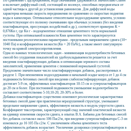
По сравнению с адсорбционной, вода смачивания удерживается значительно слабее
и включает диффузный слой, состоящий из молекул, способных передвигаться от
одной частицы к другой до установления равновесия. Для диффузной воды
характерна меньшая скорость передвижения по сравнению со скоростью поднятия
воды в капиллярах. Оптимальное относительное водосодержание цемента, условно
соответствующее его полному смачиванию при обычных условиях (без введения
пластификаторов, прессующих воздействий и др.), соответствует примерно К =
0,876Кн г, где Кн г - водоцементное отношение цементного теста нормальной
густоты. При оптимальной влажности Кмв цементное тесто характеризуется
постоянными реологическими параметрами - предельным напряжением сдвига (10=
1040 Па) и коэффициентом вязкости (Кв = 20 ПаЧс), а также имеет сингулярную
точку на кривой электросопротивления.
Одна из важных технологических задач - минимизация водопотребности бетонных
смесей без ухудшения показателей их удобоукладываемости решается за счет
введения пластифицирующих добавок и оптимизации зернового состава
заполнителей, применения цементов с пониженной нормальной густотой.
Предложено значительное число пластифицирующих добавок, рассмотренных в
разделе 1. При неизменном водосодержании и начальной осадке конуса от 1 до 4 см
подвижность бетонных смесей при введении слабопластифицирующих добавок
достигает 5-9 см, эффективных пластификаторов 10-15 см и суперпластификаторов
до 20 см и более. При постоянной подвижности уменьшение водопотребности
составляет соответственно 5-10,10-20, 20-30% и более.
Добавки пластификаторов существенно изменяют реологические характеристики
бетонных смесей даже при практически неразрушенной структуре, уменьшают
предельное напряжение сдвига, эффективную вязкость и модуль упругости сдвига.
Коэффициент тиксотропии, характеризующий спад значений пластической вязкости
на единицу изменения скорости сдвига, в опытах В.А. Бабаева для бетонных смесей
без добавок составлял около 106 Пас2/м, при введении суперпластификатора С-3 он
изменился до 16 105 Па с2/м. С увеличением объема цементного теста
эффективность добавок возрастает. Увеличение дозировки суперпластификаторов в