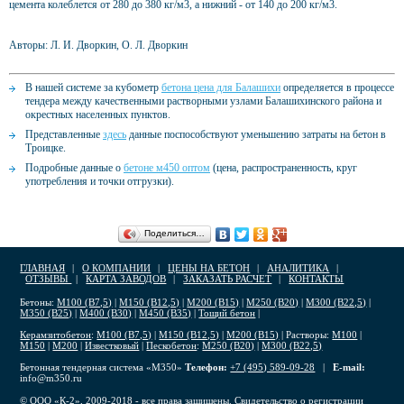
цемента колеблется от 280 до 380 кг/м3, а нижний - от 140 до 200 кг/м3.
Авторы: Л. И. Дворкин, О. Л. Дворкин
В нашей системе за кубометр
бетона цена для Балашихи
определяется в процессе
тендера между качественными растворными узлами Балашихинского района и
окрестных населенных пунктов.
Представленные
здесь
данные поспособствуют уменьшению затраты на бетон в
Троицке.
Подробные данные о
бетоне м450 оптом
(цена, распространенность, круг
употребления и точки отгрузки).
Поделиться…
ГЛАВНАЯ
|
О КОМПАНИИ
|
ЦЕНЫ НА БЕТОН
|
АНАЛИТИКА
|
ОТЗЫВЫ
|
КАРТА ЗАВОДОВ
|
ЗАКАЗАТЬ РАСЧЕТ
|
КОНТАКТЫ
Бетоны:
М100 (В7,5)
|
М150 (В12,5)
|
М200 (В15)
|
М250 (В20)
|
М300 (В22,5)
|
М350 (В25)
|
М400 (В30)
|
М450 (В35)
|
Тощий бетон
|
Керамзитобетон
:
М100 (В7,5)
|
М150 (В12,5)
|
М200 (В15)
| Растворы:
М100
|
М150
|
М200
|
Известковый
|
Пескобетон
:
М250 (В20)
|
М300 (В22,5)
Бетонная тендерная система «М350»
Телефон:
+7 (495) 589-09-28
|
E-mail:
info@m350.ru
© ООО «К-2», 2009-2018 - все права защищены. Свидетельство о регистрации