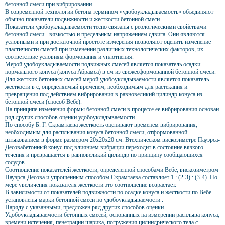
бетонной смеси при вибрировании.
В современной технологии бетона термином «удобоукладываемость» объединяют
обычно показатели подвижности и жесткости бетонной смеси.
Показатели удобоукладываемости тесно связаны с реологическими свойствами
бетонной смеси - вязкостью и предельным напряжением сдвига. Они являются
условными и при достаточной простоте измерения позволяют оценить изменение
пластичности смесей при изменении различных технологических факторов, их
соответствие условиям формования и уплотнения.
Мерой удобоукладываемости подвижных смесей является показатель осадки
нормального конуса (конуса Абрамса) в см из свежесформованной бетонной смеси.
Для жестких бетонных смесей мерой удобоукладываемости является показатель
жесткости в с, определяемый временем, необходимым для растекания и
превращения под действием вибрирования в равновеликий цилиндр конуса из
бетонной смеси (способ Вебе).
На принципе изменения формы бетонной смеси в процессе ее вибрирования основан
ряд других способов оценки удобоукладываемости.
По способу Б. Г. Скрамтаева жесткость оценивают временем вибрирования,
необходимым для расплывания конуса бетонной смеси, отформованной
штыкованием в форме размером 20x20x20 см. Втехническом вискозиметре Пауэрса-
Десовабетонный конус под влиянием вибрации переходит в состояние вязкого
течения и превращается в равновеликий цилиндр по принципу сообщающихся
сосудов.
Соотношение показателей жесткости, определенной способами Вебе, вискозиметром
Пауэрса-Десова и упрощенным способом Скрамтаева составляет 1 : (2-3) : (3-4). По
мере увеличения показателя жесткости это соотношение возрастает.
В зависимости от показателей подвижности по осадке конуса и жесткости по Вебе
установлены марки бетонной смеси по удобоукладываемости .
Наряду с указанными, предложен ряд других способов оценки
Удобоукладываемости бетонных смесей, основанных на измерении расплыва конуса,
времени истечения, пенетрации шарика, погружения цилиндрического тела с