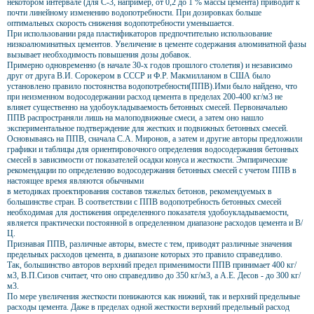
некотором интервале (для С-3, например, от 0,2 до 1 % массы цемента) приводит к
почти линейному изменению водопотребности. При дозировках больше
оптимальных скорость снижения водопотребности уменьшается.
При использовании ряда пластификаторов предпочтительно использование
низкоалюминатных цементов. Увеличение в цементе содержания алюминатной фазы
вызывает необходимость повышения дозы добавок.
Примерно одновременно (в начале 30-х годов прошлого столетия) и независимо
друг от друга В.И. Сорокером в СССР и Ф.Р. Макмилланом в США было
установлено правило постоянства водопотребности(ППВ).Ими было найдено, что
при неизменном водосодержании расход цемента в пределах 200-400 кг/м3 не
влияет существенно на удобоукладываемость бетонных смесей. Первоначально
ППВ распространяли лишь на малоподвижные смеси, а затем оно нашло
экспериментальное подтверждение для жестких и подвижных бетонных смесей.
Основываясь на ППВ, сначала С.А. Миронов, а затем и другие авторы предложили
графики и таблицы для ориентировочного определения водосодержания бетонных
смесей в зависимости от показателей осадки конуса и жесткости. Эмпирические
рекомендации по определению водосодержания бетонных смесей с учетом ППВ в
настоящее время являются обычными
в методиках проектирования составов тяжелых бетонов, рекомендуемых в
большинстве стран. В соответствии с ППВ водопотребность бетонных смесей
необходимая для достижения определенного показателя удобоукладываемости,
является практически постоянной в определенном диапазоне расходов цемента и В/
Ц.
Признавая ППВ, различные авторы, вместе с тем, приводят различные значения
предельных расходов цемента, в диапазоне которых это правило справедливо.
Так, большинство авторов верхний предел применимости ППВ принимает 400 кг/
м3, В.П.Сизов считает, что оно справедливо до 350 кг/м3, а А.Е. Десов - до 300 кг/
м3.
По мере увеличения жесткости понижаются как нижний, так и верхний предельные
расходы цемента. Даже в пределах одной жесткости верхний предельный расход