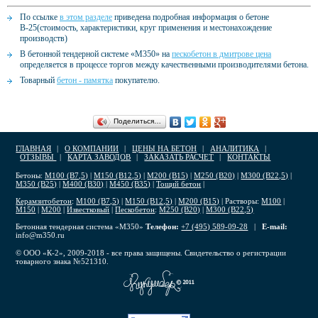
По ссылке
в этом разделе
приведена подробная информация о бетоне
В-25(стоимость, характеристики, круг применения и местонахождение
производств)
В бетонной тендерной системе «М350» на
пескобетон в дмитрове цена
определяется в процессе торгов между качественными производителями бетона.
Товарный
бетон - памятка
покупателю.
Поделиться…
ГЛАВНАЯ
|
О КОМПАНИИ
|
ЦЕНЫ НА БЕТОН
|
АНАЛИТИКА
|
ОТЗЫВЫ
|
КАРТА ЗАВОДОВ
|
ЗАКАЗАТЬ РАСЧЕТ
|
КОНТАКТЫ
Бетоны:
М100 (В7,5)
|
М150 (В12,5)
|
М200 (В15)
|
М250 (В20)
|
М300 (В22,5)
|
М350 (В25)
|
М400 (В30)
|
М450 (В35)
|
Тощий бетон
|
Керамзитобетон
:
М100 (В7,5)
|
М150 (В12,5)
|
М200 (В15)
| Растворы:
М100
|
М150
|
М200
|
Известковый
|
Пескобетон
:
М250 (В20)
|
М300 (В22,5)
Бетонная тендерная система «М350»
Телефон:
+7 (495) 589-09-28
|
E-mail:
info@m350.ru
© ООО «К-2», 2009-2018 - все права защищены. Свидетельство о регистрации
товарного знака №521310.