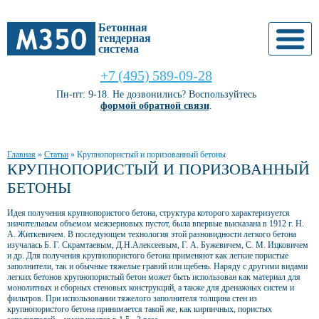
Бетонная
тендерная
система
+7 (495) 589-09-28
Пн-пт: 9-18. Не дозвонились? Воспользуйтесь
формой обратной связи
.
Главная
»
Статьи
»
Крупнопористый и поризованный бетоны
КРУПНОПОРИСТЫЙ И ПОРИЗОВАННЫЙ
БЕТОНЫ
Идея получения крупнопористого бетона, структура которого характеризуется
значительным объемом межзерновых пустот, была впервые высказана в 1912 г. Н.
А. Житкевичем. В последующем технология этой разновидности легкого бетона
изучалась Б. Г. Скрамтаевым, Д.Н.Алексеевым, Г. А. Бужевичем, С. М. Ицковичем
и др. Для получения крупнопористого бетона применяют как легкие пористые
заполнители, так и обычные тяжелые гравий или щебень. Наряду с другими видами
легких бетонов крупнопористый бетон может быть использован как материал для
монолитных и сборных стеновых конструкций, а также для дренажных систем и
фильтров. При использовании тяжелого заполнителя толщина стен из
крупнопористого бетона принимается такой же, как кирпичных, пористых