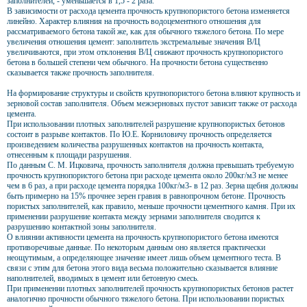
заполнителей, - уменьшается в 1,5 - 2 раза.
В зависимости от расхода цемента прочность крупнопористого бетона изменяется
линейно. Характер влияния на прочность водоцементного отношения для
рассматриваемого бетона такой же, как для обычного тяжелого бетона. По мере
увеличения отношения цемент: заполнитель экстремальные значения В/Ц
увеличиваются, при этом отклонения В/Ц снижают прочность крупнопористого
бетона в большей степени чем обычного. На прочности бетона существенно
сказывается также прочность заполнителя.
На формирование структуры и свойств крупнопористого бетона влияют крупность и
зерновой состав заполнителя. Объем межзерновых пустот зависит также от расхода
цемента.
При использовании плотных заполнителей разрушение крупнопористых бетонов
состоит в разрыве контактов. По Ю.Е. Корниловичу прочность определяется
произведением количества разрушенных контактов на прочность контакта,
отнесенным к площади разрушения.
По данным С. М. Ицковича, прочность заполнителя должна превышать требуемую
прочность крупнопористого бетона при расходе цемента около 200кг/м3 не менее
чем в 6 раз, а при расходе цемента порядка 100кг/м3- в 12 раз. Зерна щебня должны
быть примерно на 15% прочнее зерен гравия в равнопрочном бетоне. Прочность
пористых заполнителей, как правило, меньше прочности цементного камня. При их
применении разрушение контакта между зернами заполнителя сводится к
разрушению контактной зоны заполнителя.
О влиянии активности цемента на прочность крупнопористого бетона имеются
противоречивые данные. По некоторым данным оно является практически
неощутимым, а определяющее значение имеет лишь объем цементного теста. В
связи с этим для бетона этого вида весьма положительно сказывается влияние
наполнителей, вводимых в цемент или бетонную смесь.
При применении плотных заполнителей прочность крупнопористых бетонов растет
аналогично прочности обычного тяжелого бетона. При использовании пористых