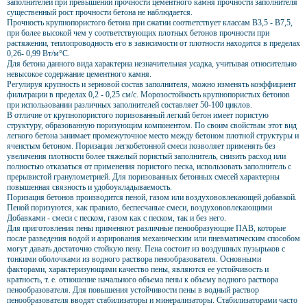
заполнителей при превышении прочности цементного камня прочности заполнителя
существенный рост прочности бетона не наблюдается.
Прочность крупнопористого бетона при сжатии соответствует классам В3,5 - В7,5,
при более высокой чем у соответствующих плотных бетонов прочности при
растяжении, теплопроводность его в зависимости от плотности находится в пределах
0,26- 0,99 Вт/м°С.
Для бетона данного вида характерна незначительная усадка, учитывая относительно
невысокое содержание цементного камня.
Регулируя крупность и зерновой состав заполнителя, можно изменять коэффициент
фильтрации в пределах 0,2 - 0,25 см/с. Морозостойкость крупнопористых бетонов
при использовании различных заполнителей составляет 50-100 циклов.
В отличие от крупнопористого поризованный легкий бетон имеет пористую
структуру, образованную поризующим компонентом. По своим свойствам этот вид
легкого бетона занимает промежуточное место между бетоном плотной структуры и
ячеистым бетоном. Поризация легкобетонной смеси позволяет применять без
увеличения плотности более тяжелый пористый заполнитель, снизить расход или
полностью отказаться от применения пористого песка, использовать заполнитель с
прерывистой гранулометрией. Для поризованных бетонных смесей характерны
повышенная связность и удобоукладываемость.
Поризация бетонов производится пеной, газом или воздухововлекающей добавкой.
Пеной поризуются, как правило, беспесчаные смеси, воздухововлекающими
Добавками - смеси с песком, газом как с песком, так и без него.
Для приготовления пены применяют различные пенообразующие ПАВ, которые
после разведения водой и аэрирования механическим или пневматическим способом
могут давать достаточно стойкую пену. Пена состоит из воздушных пузырьков с
тонкими оболочками из водного раствора пенообразователя. Основными
факторами, характеризующими качество пены, являются ее устойчивость и
кратность, т. е. отношение начального объема пены к объему водного раствора
пенообразователя. Для повышения устойчивости пены в водный раствор
пенообразователя вводят стабилизаторы и минерализаторы. Стабилизаторами часто