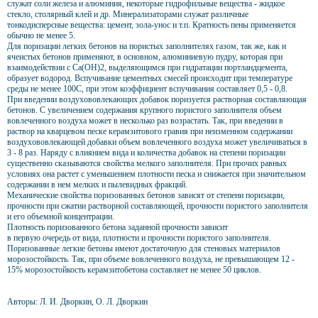
служат соли железа и алюминия, некоторые гидрофильные вещества - жидкое
стекло, столярный клей и др. Минерализаторами служат различные
тонкодисперсные вещества: цемент, зола-унос и т.п. Кратность пены применяется
обычно не менее 5.
Для поризации легких бетонов на пористых заполнителях газом, так же, как и
ячеистых бетонов применяют, в основном, алюминиевую пудру, которая при
взаимодействии с Са(ОН)2, выделяющимся при гидратации портландцемента,
образует водород. Вспучивание цементных смесей происходит при температуре
среды не менее 100С, при этом коэффициент вспучивания составляет 0,5 - 0,8.
При введении воздухововлекающих добавок поризуется растворная составляющая
бетонов. С увеличением содержания крупного пористого заполнителя объем
вовлеченного воздуха может в несколько раз возрастать. Так, при введении в
раствор на кварцевом песке керамзитового гравия при неизменном содержании
воздухововлекающей добавки объем вовлеченного воздуха может увеличиваться в
3 - 8 раз. Наряду с влиянием вида и количества добавок на степени поризации
существенно сказываются свойства мелкого заполнителя. При прочих равных
условиях она растет с уменьшением плотности песка и снижается при значительном
содержании в нем мелких и пылевидных фракций.
Механические свойства поризованных бетонов зависят от степени поризации,
прочности при сжатии растворной составляющей, прочности пористого заполнителя
и его объемной концентрации.
Плотность поризованного бетона заданной прочности зависит
в первую очередь от вида, плотности и прочности пористого заполнителя.
Поризованные легкие бетоны имеют достаточную для стеновых материалов
морозостойкость. Так, при объеме вовлеченного воздуха, не превышающем 12 -
15% морозостойкость керамзитобетона составляет не менее 50 циклов.
Авторы: Л. И. Дворкин, О. Л. Дворкин