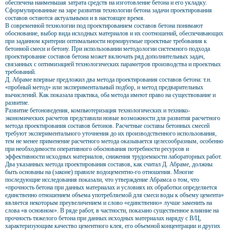
обеспечена наименьшая затрата средств на изготовление бетона и его укладку.
Сформулированные на заре развития технологии бетона задачи проектирования
составов остаются актуальными и в настоящее время.
В современной технологии под проектированием составов бетона понимают
обоснование, выбор вида исходных материалов и их соотношений, обеспечивающих
при заданном критерии оптимальности нормируемые проектные требования к
бетонной смеси и бетону. При использовании методологии системного подхода
проектирование составов бетона может включать ряд дополнительных задач,
связанных с оптимизацией технологических параметров производства и проектных
требований.
Д. Абраме впервые предложил два метода проектирования составов бетона: т.н.
«пробный метод» или экспериментальный подбор, и метод предварительных
вычислений. Как показала практика, оба метода имеют право на существование и
развитие.
Развитие бетоноведения, компьютеризация технологических и технико-
экономических расчетов представили новые возможности для развития расчетного
метода проектирования составов бетонов. Расчетные составы бетонных смесей
требуют экспериментального уточнения до их производственного использования,
тем не менее применение расчетного метода оказывается целесообразным, особенно
при необходимости оперативного обоснования потребности ресурсов и
эффективности исходных материалов, снижения трудоемкости лабораторных работ.
Два указанных метода проектирования составов, как считал Д. Абраме, должны
быть основаны на (законе) правиле водоцементно-го отношения. Многие
последующие исследования показали, что утверждение Абрамса о том, что
«прочность бетона при данных материалах и условиях их обработки определяется
единственно отношением объема употребляемой для смеси воды к объему цемента»
является некоторым преувеличением и слово «единственно» лучше заменить на
слова «в основном». В ряде работ, в частности, показано существенное влияние на
прочность тяжелого бетона при данных исходных материалах наряду с В/Ц,
характеризующим качество цементного клея, его объемной концентрации и других