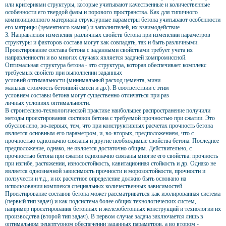
или критериями структуры, которые учитывают качественные и количественные
особенности его твердой фазы и порового пространства. Как для типичного
композиционного материала структурные параметры бетона учитывают особенности
его матрицы (цементного камня) и заполнителей, их взаимодействие.
3. Направления изменения различных свойств бетона при изменении параметров
структуры и факторов состава могут как совпадать, так и быть различными.
Проектирование состава бетона с заданными свойствами требует учета их
направленности и во многих случаях является задачей компромиссной.
Оптимальная структура бетона - это структура, которая обеспечивает комплекс
требуемых свойств при выполнении заданных
условий оптимальности (минимальный расход цемента, мини
мальная стоимость бетонной смеси и др.). В соответствии с этим
условием составы бетона могут существенно отличаться при раз
личных условиях оптимальности.
В строительно-технологической практике наибольшее распространение получили
методы проектирования составов бетона с требуемой прочностью при сжатии. Это
обусловлено, во-первых, тем, что при конструктивных расчетах прочность бетона
является основным его параметром, и, во-вторых, предположением, что с
прочностью однозначно связаны и другие необходимые свойства бетона. Последнее
предположение, однако, не является достаточно общим. Действительно, с
прочностью бетона при сжатии однозначно связаны многие его свойства: прочность
при изгибе, растяжении, износостойкость, кавитационная стойкость и др. Однако не
является однозначной зависимость прочности и морозостойкости, прочности и
ползучести и т.д., и их расчетное определение должно быть основано на
использовании комплекса специальных количественных зависимостей.
Проектирование составов бетона может рассматриваться как изолированная система
(первый тип задач) и как подсистема более общих технологических систем,
например проектирования бетонных и железобетонных конструкций и технологии их
производства (второй тип задач). В первом случае задача заключается лишь в
оптимальном рецептурном обеспечении заданных параметров, а во втором -