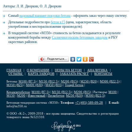
Авторы: Л. И. Дворкин, О. Л. Дворкин
Самый
надежный вариант покупки бетона
- оформить заказ через нашу систему.
Детальные подробности про
бетон в15
(цена, характеристики, область
употребления и месторасположение производств).
В тендерной системе «М350» стоимость за бетон складывается в результате
конкурентной борьбы между
Солнечногорским бетонным заводом
и РБУ
окрестных районов.
Поделиться…
ГЛАВНАЯ
|
О КОМПАНИИ
|
ЦЕНЫ НА БЕТОН
|
АНАЛИТИКА
|
ОТЗЫВЫ
|
КАРТА ЗАВОДОВ
|
ЗАКАЗАТЬ РАСЧЕТ
|
КОНТАКТЫ
Бетоны:
М100 (В7,5)
|
М150 (В12,5)
|
М200 (В15)
|
М250 (В20)
|
М300 (В22,5)
|
М350 (В25)
|
М400 (В30)
|
М450 (В35)
|
Тощий бетон
|
Керамзитобетон
:
М100 (В7,5)
|
М150 (В12,5)
|
М200 (В15)
| Растворы:
М100
|
М150
|
М200
|
Известковый
|
Пескобетон
:
М250 (В20)
|
М300 (В22,5)
Бетонная тендерная система «М350»
Телефон:
+7 (495) 589-09-28
|
E-mail:
info@m350.ru
© ООО «К-2», 2009-2018 - все права защищены. Свидетельство о регистрации
товарного знака №521310.