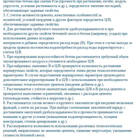
прочностью бетона при сжатии Рсж (прочность при растяжении, изгибе, модуль
упругости, условная растяжимость и др.), определяется значение последней,
обеспечивающее заданные свойства.
3. С учетом активности цемента, качественных особенностей за
полнителей, условий твердения и других факторов определяется Ц/В,
обеспечивающее заданные свойства.
4. Для достижения требуемого показателя удобоукладываемости и при
необходимости других свойств бетонной смеси и бетона (например, усадки) при
использовании данных исходных
материалов и добавок определяется расход воды (В). При этом в случае выхода за
пределы правила постоянства водопотребности расход воды корректируется с
учетом Ц/В.
5. При нормировании морозостойкости бетона рассчитывается требуемый объем
эмульгированного воздуха и уточняется необходимое Ц/В.
6. При найденных значениях В и Ц/В проверяется возможность достижения
нормируемых свойств, которые определяются этими двумя технологическими
параметрами. В случае недостижения нормируемых параметров производится
дополнительное корректирование В и Ц/В с использованием при необходимости
специальных технологических приемов (введение добавок и др.).
7. Рассчитывается с учетом окончательно найденных Ц/В и В расход цемента и
проверяется выполнение ограничений, связанных с расходом цемента
(тепловыделение, стойкость к коррозии и др.).
8. Рассчитывается состав мелкого и крупного заполнителя при введении нескольких
фракций, а затем их расходы. При выборе соотношения заполнителей наряду с
достижением наилучшей удобоукладываемости и прочности принимаются во
внимание и другие условия (повышенная водонепроницаемость, толщина
конструкции, степень армирования и др.).
9. Рассматривается возможность использования различных технологических
решений, направленных на экономию цемента, снижение энергозатрат, уменьшение
стоимости бетонной смеси.