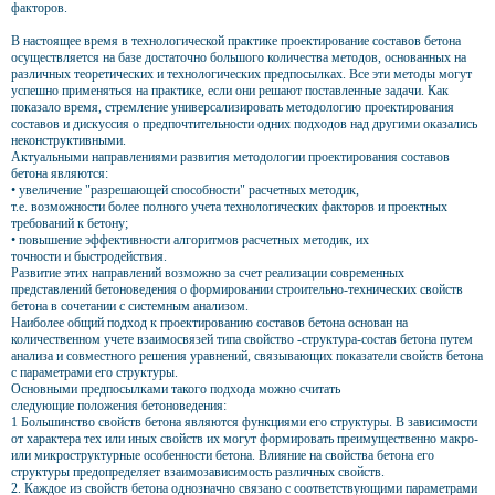
факторов.
В настоящее время в технологической практике проектирование составов бетона
осуществляется на базе достаточно большого количества методов, основанных на
различных теоретических и технологических предпосылках. Все эти методы могут
успешно применяться на практике, если они решают поставленные задачи. Как
показало время, стремление универсализировать методологию проектирования
составов и дискуссия о предпочтительности одних подходов над другими оказались
неконструктивными.
Актуальными направлениями развития методологии проектирования составов
бетона являются:
• увеличение "разрешающей способности" расчетных методик,
т.е. возможности более полного учета технологических факторов и проектных
требований к бетону;
• повышение эффективности алгоритмов расчетных методик, их
точности и быстродействия.
Развитие этих направлений возможно за счет реализации современных
представлений бетоноведения о формировании строительно-технических свойств
бетона в сочетании с системным анализом.
Наиболее общий подход к проектированию составов бетона основан на
количественном учете взаимосвязей типа свойство -структура-состав бетона путем
анализа и совместного решения уравнений, связывающих показатели свойств бетона
с параметрами его структуры.
Основными предпосылками такого подхода можно считать
следующие положения бетоноведения:
1 Большинство свойств бетона являются функциями его структуры. В зависимости
от характера тех или иных свойств их могут формировать преимущественно макро-
или микроструктурные особенности бетона. Влияние на свойства бетона его
структуры предопределяет взаимозависимость различных свойств.
2. Каждое из свойств бетона однозначно связано с соответствующими параметрами