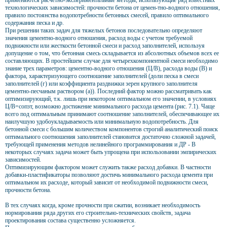
применяются расчетно-экспериментальные методы, использующие ряд известных
технологических зависимостей: прочности бетона от цемен-тно-водного отношения,
правило постоянства водопотребности бетонных смесей, правило оптимального
содержания песка и др.
При решении таких задач для тяжелых бетонов последовательно определяют
значения цементно-водного отношения, расход воды с учетом требуемой
подвижности или жесткости бетонной смеси и расход заполнителей, используя
допущение о том, что бетонная смесь складывается из абсолютных объемов всех ее
составляющих. В простейшем случае для четырехкомпонентной смеси необходимо
знание трех параметров: цементно-водного отношения (Ц/В), расхода воды (В) и
фактора, характеризующего соотношение заполнителей (доли песка в смеси
заполнителей (г) или коэффициента раздвижки зерен крупного заполнителя
цементно-песчаным раствором (а)). Последний фактор можно рассматривать как
оптимизирующий, т.к. лишь при некотором оптимальном его значении, в условиях
Ц/В=сопзт, возможно достижение минимального расхода цемента (рис. 7.1). Чаще
всего под оптимальным принимают соотношение заполнителей, обеспечивающее их
наилучшую удобоукладываемость или минимальную водопотребность. Для
бетонной смеси с большим количеством компонентов строгий аналитический поиск
оптимального соотношения заполнителей становится достаточно сложной задачей,
требующей применения методов нелинейного программирования и ДР - В
некоторых случаях задача может быть упрощена при использовании эмпирических
зависимостей.
Оптимизирующим фактором может служить также расход добавки. В частности
добавки-пластификаторы позволяют достичь минимального расхода цемента при
оптимальном их расходе, который зависит от необходимой подвижности смеси,
прочности бетона.
В тех случаях когда, кроме прочности при сжатии, возникает необходимость
нормирования ряда других его строительно-технических свойств, задача
проектирования состава существенно усложняется.