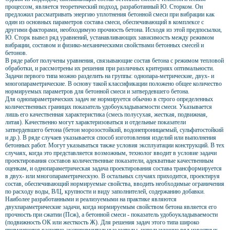
процессом, является теоретический подход, разработанный Ю. Сторком. Он
предложил рассматривать энергию уплотнения бетонной смеси при вибрации как
один из основных параметров состава смеси, обеспечивающий в комплексе с
другими факторами, необходимую прочность бетона. Исходя из этой предпосылки,
Ю. Сторк вывел ряд уравнений, устанавливающих зависимость между режимом
вибрации, составом и физико-механическими свойствами бетонных смесей и
бетонов.
В ряде работ получены уравнения, связывающие состав бетона с режимом тепловой
обработки, и рассмотрены их решения при различных критериях оптимальности.
Задачи первого типа можно разделить на группы: однопара-метрические, двух- и
многопараметрические. В основу такой классификации положено общее количество
нормируемых параметров для бетонной смеси и затвердевшего бетона.
Для однопараметрических задач не нормируется обычно в строго определенных
количественных границах показатель удобоукладываемости смеси. Указывается
лишь его качественная характеристика (смесь полусухая, жесткая, подвижная,
литая). Качественно могут характеризоваться и отдельные показатели
затвердевшего бетона (бетон морозостойкий, водонепроницаемый, сульфатостойкий
и др.). В ряде случаев указывается способ изготовления изделий или выполнения
бетонных работ. Могут указываться также условия эксплуатации конструкций. В тех
случаях, когда это представляется возможным, технолог вводит в условие задачи
проектирования составов количественные показатели, адекватные качественным
оценкам, и однопараметрическая задача проектирования состава трансформируется
в двух- или многопараметрическую. В остальных случаях приходится, проектируя
состав, обеспечивающий нормируемые свойства, вводить необходимые ограничения
по расходу воды, В/Ц, крупности и виду заполнителей, содержанию добавки.
Наиболее разработанными и реализуемыми на практике являются
двухпараметрические задачи, когда нормируемым свойством бетона является его
прочность при сжатии (Псж), а бетонной смеси - показатель удобоукладываемости
(подвижность ОК или жесткость Ж). Для решения задач этого типа широко