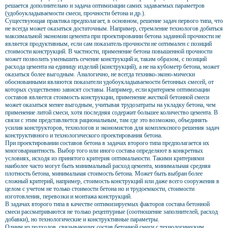
решается дополнительно и задача оптимизации самих задаваемых параметров
(удобоукладываемости смеси, прочности бетона и др.).
Существующая практика предполагает, в основном, решение задач первого типа, что
не всегда может оказаться достаточным. Например, стремление технологов добиться
максимальной экономии цемента при проектировании бетона заданной прочности не
является продуктивным, если сам показатель прочности не оптимален с позиций
стоимости конструкций. В частности, применение бетона повышенной прочности
может позволить уменьшить сечение конструкций и, таким образом, с позиций
расхода цемента на единицу изделий (конструкций), а не на кубометр бетона, может
оказаться более выгодным. Аналогично, не всегда технико-эконо-мически
обоснованными являются показатели удобоукладываемости бетонных смесей, от
которых существенно зависят составы. Например, если критерием оптимизации
составов является стоимость конструкции, применение жесткой бетонной смеси
может оказаться менее выгодным, учитывая трудозатраты на укладку бетона, чем
применение литой смеси, хотя последняя содержит большее количество цемента. В
связи с этим представляется рациональным, там где это возможно, объединять
усилия конструкторов, технологов и экономистов для комплексного решения задач
конструктивного и технологического проектирования бетона.
При проектировании составов бетона в задачах второго типа предполагается их
многовариантность. Выбор того или иного состава определяют в конкретных
условиях, исходя из принятого критерия оптимальности. Такими критериями
наиболее часто могут быть минимальный расход цемента, минимальная средняя
плотность бетона, минимальная стоимость бетона. Может быть выбран более
сложный критерий, например, стоимость конструкций или даже всего сооружения в
целом с учетом не только стоимости бетона но и трудоемкости, стоимости
изготовления, перевозки и монтажа конструкций.
В задачах второго типа в качестве оптимизируемых факторов состава бетонной
смеси рассматриваются не только рецептурные (соотношение заполнителей, расход
добавки), но технологические и конструктивные параметры.
Одним из подходов, связывающих состав бетонной смеси с технологическим