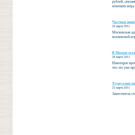
рублей, связа
изменить меру
Частные инве
29 марта 2011
Московская ад
московской мэр
В Москве ост
28 марта 2011
Некоторое врем
что это уже пр
Хуснуллин пр
25 марта 2011
Заместитель с