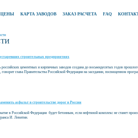
ЦЕНЫ
КАРТА ЗАВОДОВ
ЗАКАЗ РАСЧЕТА
FAQ
КОНТАК
ости
СТИ
 устаревших строительных предприятиях
ь российских цементных и кирпичных заводов создана до восьмидесятых годов прошлого 
е, говорит глава Правительства Российской Федерации на заседании, посвященном прогр
аменить асфальт в строительстве дорог в России
ытие в Российской Федерации будет бетонным, если нефтяной комплекс не станет про
ранса И. Левитин.