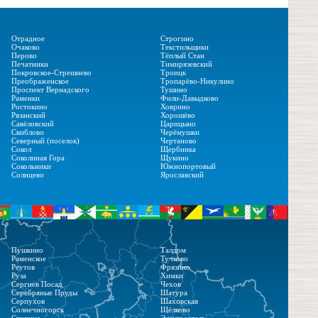
Отрадное
Строгино
Очаково
Текстильщики
Перово
Тёплый Стан
Печатники
Тимирязевский
Покровское-Стрешнево
Троицк
Преображенское
Тропарёво-Никулино
Проспект Вернадского
Тушино
Раменки
Фили-Давыдково
Ростокино
Ховрино
Рязанский
Хорошёво
Савёловский
Царицыно
Свиблово
Черёмушки
Северный (поселок)
Чертаново
Сокол
Щербинка
Соколиная Гора
Щукино
Сокольники
Южнопортовый
Солнцево
Ярославский
Пушкино
Талдом
Раменское
Тучково
Реутов
Фрязино
Руза
Химки
Сергиев Посад
Чехов
Серебряные Пруды
Шатура
Серпухов
Шаховская
Солнечногорск
Щёлково