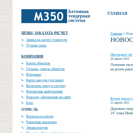
Бетонная
ГЛАВНАЯ
тендерная
система
ЦЕНЫ, ЗАКАЗАТЬ РАСЧЕТ
Главная
»
Нов
НОВО
Заявка на расчет стоимости
Лучшие цены
Президент об
КОМПАНИЯ
26 апреля 2011
Карты объектов
Основная част
Отзывы, список объектов
на десять ране
Интервью
Карта заводов (доставка)
Включить завод в систему
Контактная информация
Новости, обновления на сайте
Бетон может з
Блог
25 апреля 2011
Дорожное покр
ОТРАСЛЬ
24" глава Минт
Вопросы и ответы
Рыночная аналитика
Энциклопедия