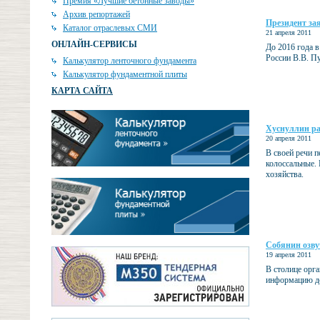
Премия «Лучшие бетонные заводы»
Архив репортажей
Президент за
Каталог отраслевых СМИ
21 апреля 2011
ОНЛАЙН-СЕРВИСЫ
До 2016 года в
России В.В. Пу
Калькулятор ленточного фундамента
Калькулятор фундаментной плиты
КАРТА САЙТА
Хуснуллин ра
20 апреля 2011
В своей речи 
колоссальные.
хозяйства.
Собянин озв
19 апреля 2011
В столице орг
информацию до