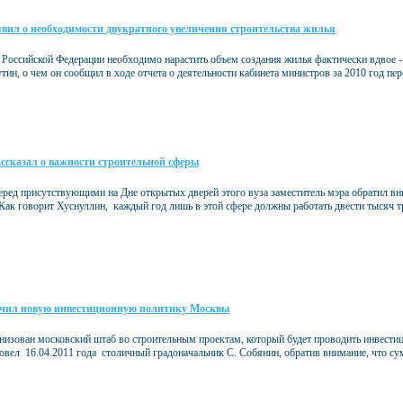
явил о необходимости двукратного увеличения строительства жилья
 Российской Федерации необходимо нарастить объем создания жилья фактически вдвое - д
тин, о чем он сообщил в ходе отчета о деятельности кабинета министров за 2010 год пе
ссказал о важности строительной сферы
перед присутствующими на Дне открытых дверей этого вуза заместитель мэра обратил в
 Как говорит Хуснуллин, каждый год лишь в этой сфере должны работать двести тысяч 
учил новую инвестиционную политику Москвы
анизован московский штаб во строительным проектам, который будет проводить инвести
вел 16.04.2011 года столичный градоначальник С. Собянин, обратив внимание, что с