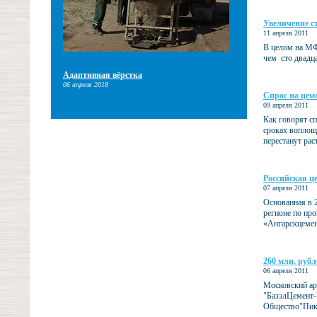
Увеличение с
11 апреля 2011
В целом на МФБ
чем сто двадц
Адаптивная вёрстка
06 апреля 2018
Спрос на цеме
09 апреля 2011
Как говорят с
сроках воплоще
перестанут рас
Российская ц
07 апреля 2011
Основанная в 2
регионе по пр
«Ангарскцемен
260 млн. руб
06 апреля 2011
Московский ар
"БазэлЦемент-
Общество"Пика