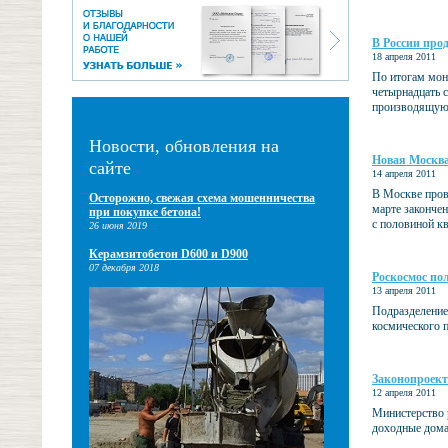
В России про
18 апреля 2011
По итогам мони
четырнадцать 
производящую 
Новости, обновления на
Новая Москва
сайте
14 апреля 2011
В Москве прово
Осторожно, свежая схема мошенничества
марте закончен
при покупке бетона!
с половиной кв
26 июня 2019
Керамзитобетон D600 и D900
07 декабря 2018
Роскосмос по
13 апреля 2011
Подразделение
космического 
Законопроект
12 апреля 2011
Министерство 
доходные дома