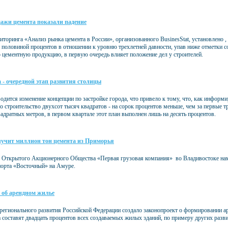
дажи цемента показали падение
торинга «Анализ рынка цемента в России», организованного BusinesStat, установлено , 
с половиной процентов в отношении к уровню трехлетней давности, упав ниже отметки 
цементную продукцию, в первую очередь влияет положение дел у строителей.
 - очередной этап развития столицы
дится изменение концепции по застройке города, что привело к тому, что, как информир
о строительство двухсот тысяч квадратов - на сорок процентов меньше, чем за первые тр
адратных метров, в первом квартале этот план выполнен лишь на десять процентов.
лучит миллион тон цемента из Приморья
 Открытого Акционерного Общества «Первая грузовая компания» во Владивостоке нам
порта «Восточный» на Амуре.
 об арендном жилье
регионального развития Российской Федерации создало законопроект о формировании ар
 составят двадцать процентов всех создаваемых жилых зданий, по примеру других разви