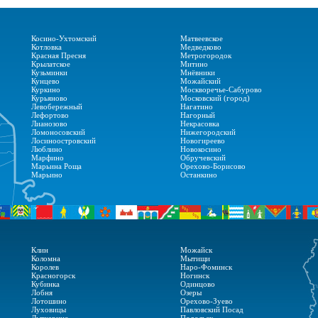
Косино-Ухтомский
Матвеевское
Котловка
Медведково
Красная Пресня
Метрогородок
Крылатское
Митино
Кузьминки
Мнёвники
Кунцево
Можайский
Куркино
Москворечье-Сабурово
Курьяново
Московский (город)
Левобережный
Нагатино
Лефортово
Нагорный
Лианозово
Некрасовка
Ломоносовский
Нижегородский
Лосиноостровский
Новогиреево
Люблино
Новокосино
Марфино
Обручевский
Марьина Роща
Орехово-Борисово
Марьино
Останкино
Клин
Можайск
Коломна
Мытищи
Королев
Наро-Фоминск
Красногорск
Ногинск
Кубинка
Одинцово
Лобня
Озеры
Лотошино
Орехово-Зуево
Луховицы
Павловский Посад