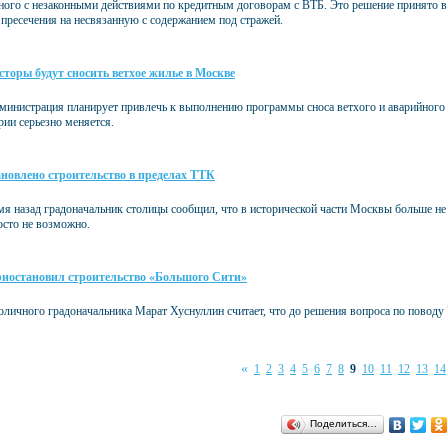
нного с незаконными действиями по кредитным договорам с ВТБ. Это решение принято в
 пресечения на несвязанную с содержанием под стражей.
сторы будут сносить ветхое жилье в Москве
министрация планирует привлечь к выполнению программы сноса ветхого и аварийного 
ии серьезно меняется.
ановлено строительство в пределах ТТК
я назад градоначальник столицы сообщил, что в исторической части Москвы больше не 
осто не возможно.
иостановил строительство «Большого Сити»
толичного градоначальника Марат Хуснуллин считает, что до решения вопроса по повод
«
1
2
3
4
5
6
7
8
9
10
11
12
13
14
Поделиться…