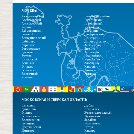
МОСКВА:
Академический
Выхино-Жулебино
Алексеевский
Гагаринский
Алтуфьевский
Головинский
Аэропорт
Гольяново
Бабушкинский
Дегунино
Беговой
Дмитровский
Бескудниковский
Донской
Бибирево
Дорогомилово
Бирюлёво
Зеленоград
Богородское
Зюзино
Братеево
Зябликово
Бутово
Ивановское
Бутырский
Измайлово
Вешняки
Калошино
Внуково
Капотня
Войковский
Коньково
Восточный
Коптево
Ясенево
МОСКОВСКАЯ И ТВЕРСКАЯ ОБЛАСТИ:
Балашиха
Дубна
Бронницы
Егорьевск
Видное
Железнодорожный
Волоколамск
Жуковский
Воскресенск
Зарайск
Голицыно
Ивантеевка
Дзержинский
Истра
Дмитров
Кашира