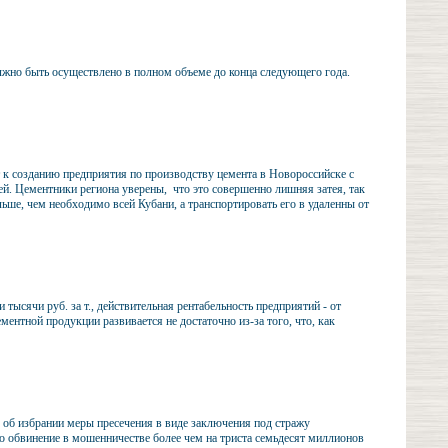
лжно быть осуществлено в полном объеме до конца следующего года.
 к созданию предприятия по производству цемента в Новороссийске с
й. Цементники региона уверены, что это совершенно лишняя затея, так
льше, чем необходимо всей Кубани, а транспортировать его в удаленны от
ысячи руб. за т., действительная рентабельность предприятий - от
ментной продукции развивается не достаточно из-за того, что, как
 об избрании меры пресечения в виде заключения под стражу
о обвинение в мошенничестве более чем на триста семьдесят миллионов