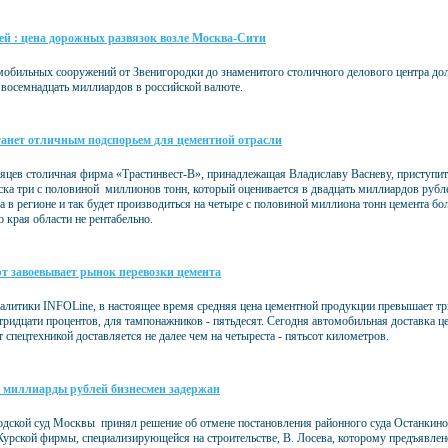
лей : цена дорожных развязок возле Москва-Сити
мобильных сооружений от Звенигородки до знаменитого столичного делового центра до
 восемнадцать миллиардов в российской валюте.
анет отличным подспорьем для цементной отрасли
сяцев столичная фирма «Трастинвест-В», принадлежащая Владиславу Васневу, приступит
ка три с половиной миллионов тонн, который оценивается в двадцать миллиардов рубле
да в регионе и так будет производиться на четыре с половиной миллиона тонн цемента бо
 края области не рентабельно.
т завоевывает рынок перевозки цемента
алитики INFOLine, в настоящее время средняя цена цементной продукции превышает три т
тридцати процентов, для тампонажников - пятьдесят. Сегодня автомобильная доставка це
 спецтехникой доставляется не далее чем на четыреста - пятьсот километров.
миллиарды рублей бизнесмен задержан
одской суд Москвы принял решение об отмене постановления районного суда Останкино
Курской фирмы, специализирующейся на строительстве, В. Лосева, которому предъявлен