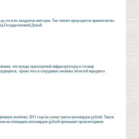
о ста млн. квадратов ежегодно. Так считает председатель правительства
ред Государственной Думой.
нимание, что нужды транспортной инфраструктуры в столице
трудящихся, кроме того и сотрудники смежных областей народного
ционную политику 2011 года на сумму триста миллиардов рублей. Такую
умма на семнадцать миллиардов рублей превышает прошлогоднюю.