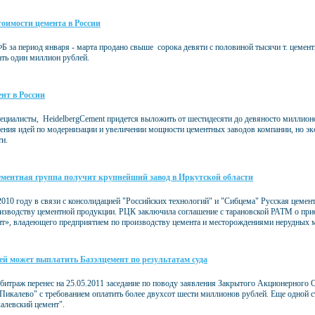
тоимости цемента в России
 за период января - марта продано свыше сорока девяти с половиной тысячи т. цемент
ать один миллион рублей.
нт в России
пециалисты, HeidelbergCement придется выложить от шестидесяти до девяносто миллионо
ния идей по модернизации и увеличении мощности цементных заводов компании, но экспе
ти.
ементная группа получит крупнейший завод в Иркутской области
010 году в связи с консолидацией "Российских технологий" и "Сибцема" Русская цемен
оизводству цементной продукции. РЦК заключила соглашение с тарановской РАТМ о пр
т», владеющего предприятием по производству цемента и месторождениями нерудных м
лей может выплатить Базэлцемент по результатам суда
битраж перенес на 25.05.2011 заседание по поводу заявления Закрытого Акционерног
Пикалево" с требованием оплатить более двухсот шести миллионов рублей. Еще одной 
левский цемент".