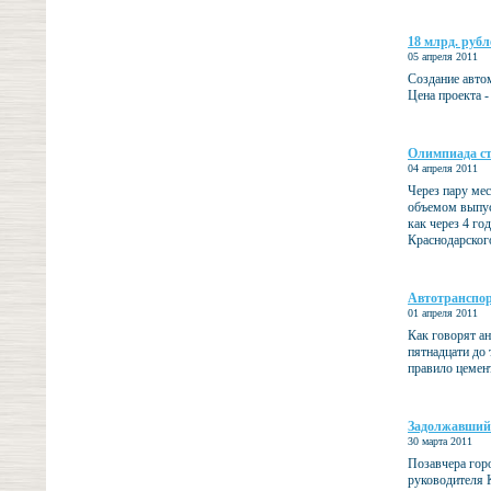
18 млрд. руб
05 апреля 2011
Создание авто
Цена проекта -
Олимпиада ст
04 апреля 2011
Через пару ме
объемом выпус
как через 4 го
Краснодарского
Автотранспор
01 апреля 2011
Как говорят ан
пятнадцати до 
правило цемент
Задолжавший 
30 марта 2011
Позавчера гор
руководителя 