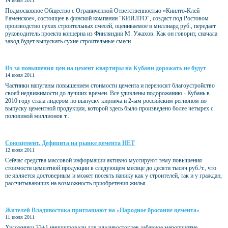
14 июля 2011
Подмосковное Общество с Ограниченной Ответственностью «Киилто-Клей
Раменское», состоящее в финской компании "КИИЛТО", создаст под Ростовом
производство сухих строительных смесей, оцениваемое в миллиард руб., передает
руководитель проекта концерна из Финляндии М. Ужахов. Как он говорит, сначала
завод будет выпускать сухие строительные смеси.
Из-за повышения цен на цемент квартиры на Кубани дорожать не будут
14 июля 2011
Частники напуганы повышением стоимости цемента и переносят благоустройство
своей недвижимости до лучших времен. Все удивлены подорожанию - Кубань в
2010 году стала лидером по выпуску кирпича и 2-ым российским регионом по
выпуску цементной продукции, которой здесь было произведено более четырех с
половиной миллионов т..
Союзцемент. Дефицита на рынке цемента НЕТ
12 июля 2011
Сейчас средства массовой информации активно муссируют тему повышения
стоимости цементной продукции в следующем месяце до десяти тысяч руб./т., что
не является достоверным и может посеять панику как у строителей, так и у граждан,
рассчитывающих на возможность приобретения жилья.
Жителей Владивостока приглашают на «Народное бросание цемента»
11 июля 2011
Художники 33+1 инициировали для владивостокцев забавное мероприятие -