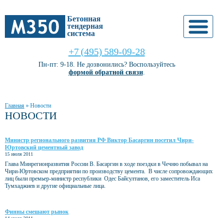
Бетонная
тендерная
система
+7 (495) 589-09-28
Пн-пт: 9-18. Не дозвонились? Воспользуйтесь
формой обратной связи
.
Главная
»
Новости
НОВОСТИ
Министр регионального развития РФ Виктор Басаргин посетил Чири-
Юртовский цементный завод
15 июля 2011
Глава Минрегионразвития России В. Басаргин в ходе поездки в Чечню побывал на
Чири-Юртовском предприятии по производству цемента. В числе сопровождающих
лиц были премьер-министр республики Одес Байсултанов, его заместитель Иса
Тумхаджиев и другие официальные лица.
Финны смешают рынок