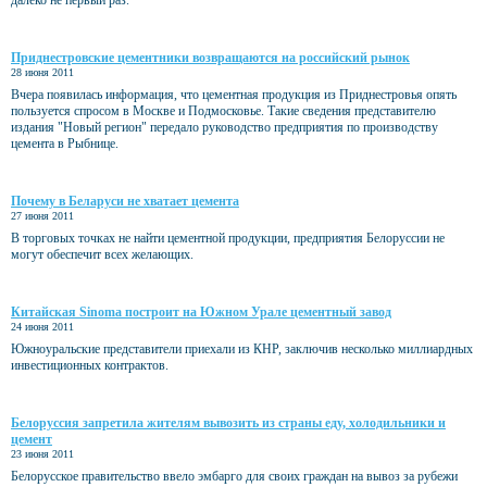
далеко не первый раз.
Приднестровские цементники возвращаются на российский рынок
28 июня 2011
Вчера появилась информация, что цементная продукция из Приднестровья опять
пользуется спросом в Москве и Подмосковье. Такие сведения представителю
издания "Новый регион" передало руководство предприятия по производству
цемента в Рыбнице.
Почему в Беларуси не хватает цемента
27 июня 2011
В торговых точках не найти цементной продукции, предприятия Белоруссии не
могут обеспечит всех желающих.
Китайская Sinoma построит на Южном Урале цементный завод
24 июня 2011
Южноуральские представители приехали из КНР, заключив несколько миллиардных
инвестиционных контрактов.
Белоруссия запретила жителям вывозить из страны еду, холодильники и
цемент
23 июня 2011
Белорусское правительство ввело эмбарго для своих граждан на вывоз за рубежи