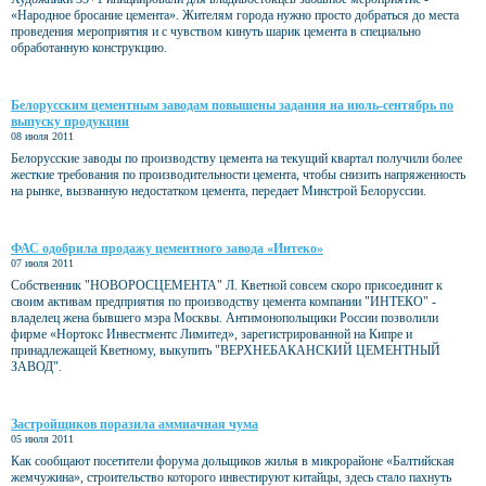
«Народное бросание цемента». Жителям города нужно просто добраться до места
проведения мероприятия и с чувством кинуть шарик цемента в специально
обработанную конструкцию.
Белорусским цементным заводам повышены задания на июль-сентябрь по
выпуску продукции
08 июля 2011
Белорусские заводы по производству цемента на текущий квартал получили более
жесткие требования по производительности цемента, чтобы снизить напряженность
на рынке, вызванную недостатком цемента, передает Минстрой Белоруссии.
ФАС одобрила продажу цементного завода «Интеко»
07 июля 2011
Собственник "НОВОРОСЦЕМЕНТА" Л. Кветной совсем скоро присоединит к
своим активам предприятия по производству цемента компании "ИНТЕКО" -
владелец жена бывшего мэра Москвы. Антимонопольщики России позволили
фирме «Нортокс Инвестментс Лимитед», зарегистрированной на Кипре и
принадлежащей Кветному, выкупить "ВЕРХНЕБАКАНСКИЙ ЦЕМЕНТНЫЙ
ЗАВОД".
Застройщиков поразила аммиачная чума
05 июля 2011
Как сообщают посетители форума дольщиков жилья в микрорайоне «Балтийская
жемчужина», строительство которого инвестируют китайцы, здесь стало пахнуть