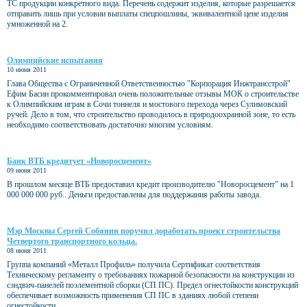
ТС продукции конкретного вида. Перечень содержит изделия, которые разрешается
отправить лишь при условии выплаты спецпошлины, эквивалентной цене изделия
умноженной на 2.
Олимпийские испытания
10 июня 2011
Глава Общества с Ограниченной Ответственностью "Корпорация Инжтрансстрой"
Ефим Басин прокомментировал очень положительные отзывы МОК о строительстве
к Олимпийским играм в Сочи тоннеля и мостового перехода через Сулимовский
ручей. Дело в том, что строительство проводилось в природоохранной зоне, то есть
необходимо соответствовать достаточно многим условиям.
Банк ВТБ кредитует «Новоросцемент»
09 июня 2011
В прошлом месяце ВТБ предоставил кредит производителю "Новоросцемент" на 1
000 000 000 руб.. Деньги предоставлены для поддержания работы завода.
Мэр Москвы Сергей Собянин поручил доработать проект строительства
Четвертого транспортного кольца.
08 июня 2011
Группа компаний «Металл Профиль» получила Сертификат соответствия
Техническому регламенту о требованиях пожарной безопасности на конструкции из
сэндвич-панелей поэлементной сборки (СП ПС). Предел огнестойкости конструкций
обеспечивает возможность применения СП ПС в зданиях любой степени
огнестойкости.