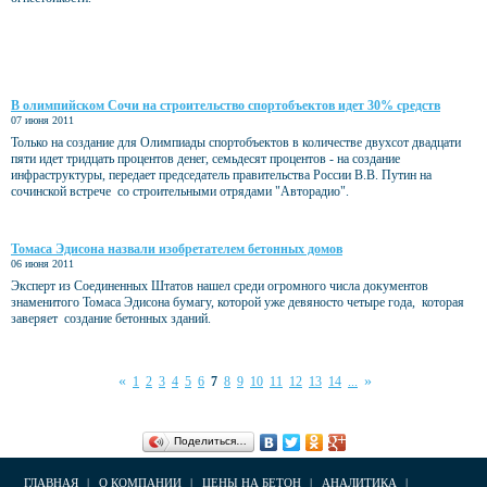
В олимпийском Сочи на строительство спортобъектов идет 30% средств
07 июня 2011
Только на создание для Олимпиады спортобъектов в количестве двухсот двадцати
пяти идет тридцать процентов денег, семьдесят процентов - на создание
инфраструктуры, передает председатель правительства России В.В. Путин на
сочинской встрече со строительными отрядами "Авторадио".
Томаса Эдисона назвали изобретателем бетонных домов
06 июня 2011
Эксперт из Соединенных Штатов нашел среди огромного числа документов
знаменитого Томаса Эдисона бумагу, которой уже девяносто четыре года, которая
заверяет создание бетонных зданий.
«
»
1
2
3
4
5
6
7
8
9
10
11
12
13
14
...
Поделиться…
ГЛАВНАЯ
|
О КОМПАНИИ
|
ЦЕНЫ НА БЕТОН
|
АНАЛИТИКА
|