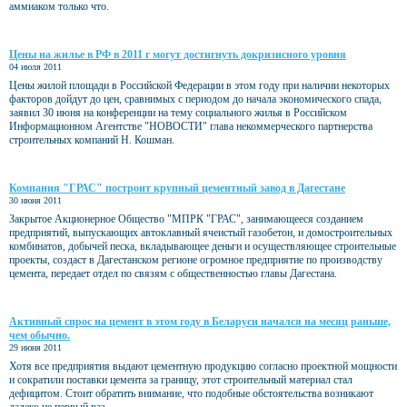
аммиаком только что.
Цены на жилье в РФ в 2011 г могут достигнуть докризисного уровня
04 июля 2011
Цены жилой площади в Российской Федерации в этом году при наличии некоторых
факторов дойдут до цен, сравнимых с периодом до начала экономического спада,
заявил 30 июня на конференции на тему социального жилья в Российском
Информационном Агентстве "НОВОСТИ" глава некоммерческого партнерства
строительных компаний Н. Кошман.
Компания "ГРАС" построит крупный цементный завод в Дагестане
30 июня 2011
Закрытое Акционерное Общество "МПРК "ГРАС", занимающееся созданием
предприятий, выпускающих автоклавный ячеистый газобетон, и домостроительных
комбинатов, добычей песка, вкладывающее деньги и осуществляющее строительные
проекты, создаст в Дагестанском регионе огромное предприятие по производству
цемента, передает отдел по связям с общественностью главы Дагестана.
Активный спрос на цемент в этом году в Беларуси начался на месяц раньше,
чем обычно.
29 июня 2011
Хотя все предприятия выдают цементную продукцию согласно проектной мощности
и сократили поставки цемента за границу, этот строительный материал стал
дефицитом. Стоит обратить внимание, что подобные обстоятельства возникают